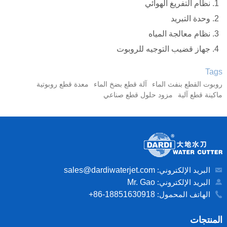
نظام التفريغ الهوائي
وحدة التبريد
نظام معالجة المياه
جهاز قضيب التوجيه للروبوت
Tags
روبوت القطع بنفث الماء
آلة قطع بضخ الماء
معدة قطع روبوتية
ماكينة قطع آلية
مزود حلول قطع صناعي
البريد الإلكتروني:
sales@dardiwaterjet.com
البريد الإلكتروني:
Mr. Gao
الهاتف المحمول:
+86-18851630918
المنتجات