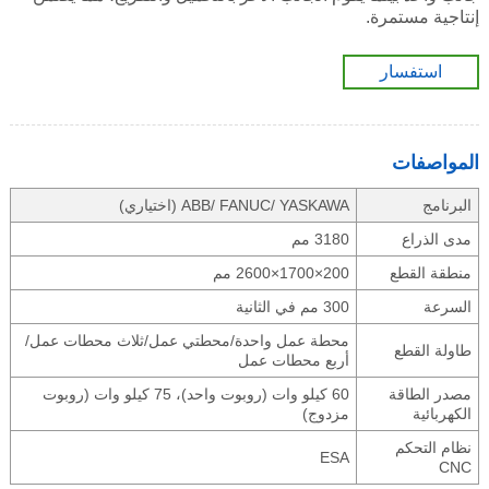
إنتاجية مستمرة.
استفسار
المواصفات
البرنامج
ABB/ FANUC/ YASKAWA
(
اختياري)
مدى الذراع
3180 مم
منطقة القطع
2600×1700×200
مم
السرعة
300 مم في الثانية
محطة عمل واحدة/محطتي عمل/ثلاث محطات عمل/
طاولة القطع
أربع محطات عمل
مصدر الطاقة
60 كيلو وات (روبوت واحد)، 75 كيلو وات (روبوت
الكهربائية
مزدوج)
نظام التحكم
ESA
CNC